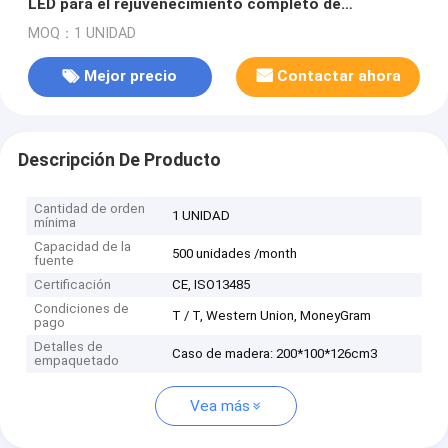
LED para el rejuvenecimiento completo de
Whitenning del cuerpo
MOQ：1 UNIDAD
Mejor precio
Contactar ahora
Descripción De Producto
Cantidad de orden
1 UNIDAD
mínima
Capacidad de la
500 unidades /month
fuente
Certificación
CE, ISO13485
Condiciones de
T / T, Western Union, MoneyGram
pago
Detalles de
Caso de madera: 200*100*126cm3
empaquetado
Vea más