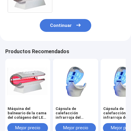
completo de Whitenning del
cuerpo
Continuar
Productos Recomendados
Máquina del
Cápsula de
Cápsula de
balneario de la cama
calefacción
calefacción
del colágeno del LED
infrarroja del
infrarroja del
para el estímulo de la
balneario de la
balneario de la
elastina y del
terapia de Lighe LED
terapia de Lig
Mejor precio
Mejor precio
Mejor pre
colágeno
con el sistema de
con el sistema