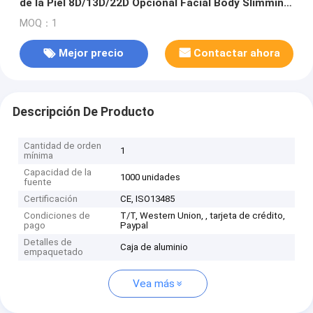
de la Piel 8D/13D/22D Opcional Facial Body Slimming
Beauty Device Alta Intensidad de Foco Ultrasonido
MOQ：1
HIFU 22D Max
Mejor precio
Contactar ahora
Descripción De Producto
Cantidad de orden
1
mínima
Capacidad de la
1000 unidades
fuente
Certificación
CE, ISO13485
Condiciones de
T/T, Western Union, , tarjeta de crédito,
pago
Paypal
Detalles de
Caja de aluminio
empaquetado
Vea más