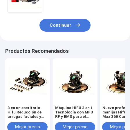
Slimming Beauty Device Alta
Intensidad de Foco Ultrasonido
HIFU 22D Max
Continuar
Productos Recomendados
3 en un escritorio
Máquina HIFU 3 en 1
Nuevo profesio
Hifu Reducción de
Tecnología con MFU
manijas Hifu 
arrugas faciales y
RF y EMS para el
Max 360 Cara 
oculares Aprietación
levantamiento
levantamiento 
de la piel
integral de la piel
cuerpo
Mejor precio
Mejor precio
Mejor pre
adelgazamiento
Desvanecimiento de
adelgazamient