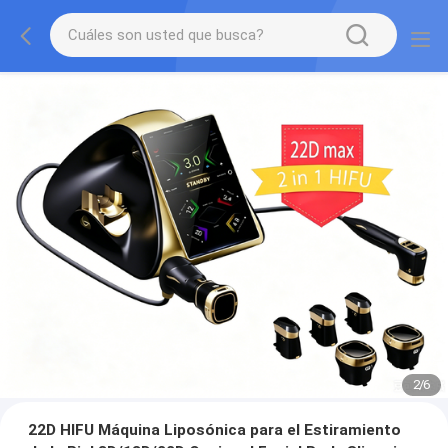
2
/
6
22D HIFU Máquina Liposónica para el Estiramiento